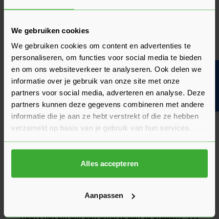
van de kwaliteit en het gebruiksgemak.
Heb je zelf ervaring met dit product? Laat dan vooral een
We gebruiken cookies
review achter, zo help je anderen met jouw mening en
We gebruiken cookies om content en advertenties te
dragen we samen bij aan een nog beter aanbod.
personaliseren, om functies voor social media te bieden
Beoordeling schrijven
en om ons websiteverkeer te analyseren. Ook delen we
Bouwvakinfo
informatie over je gebruik van onze site met onze
partners voor social media, adverteren en analyse. Deze
Veelgestelde vragen
partners kunnen deze gegevens combineren met andere
Hier vind je antwoorden op de meest gestelde vragen over dit
product. We hebben de belangrijkste onderwerpen alvast
informatie die je aan ze hebt verstrekt of die ze hebben
voor je op een rij gezet zodat je snel verder kunt.
verzameld op basis van je gebruik van hun services.
Kun je het antwoord op jouw vraag niet vinden? Neem dan
gerust contact op met een van onze experts we helpen je
graag verder!
Alles accepteren
Stel je vraag
Aanpassen
Heeft het zin om een offerte aan te vragen?