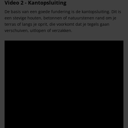
Video 2 - Kantopsluiting
De basis van een goede fundering is de kantopsluiting. Dit is
een stevige houten, betonnen of natuurstenen rand om je
terras of langs je oprit, die voorkomt dat je tegels gaan
verschuiven, uitlopen of verzakken.