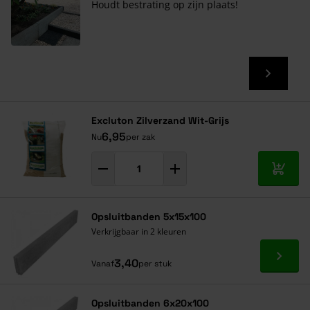
Houdt bestrating op zijn plaats!
Excluton Zilverzand Wit-Grijs
6,95
Nu
per zak
In mij
Opsluitbanden 5x15x100
Verkrijgbaar in 2 kleuren
Ga naa
3,40
Vanaf
per stuk
Opsluitbanden 6x20x100