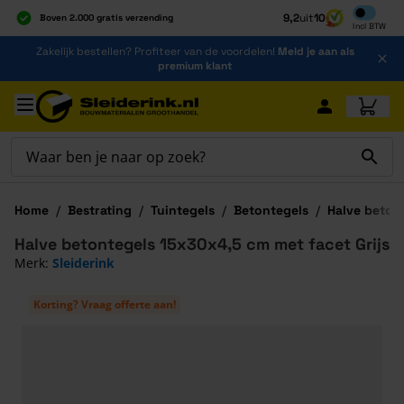
Inclusief b
9,2
uit
10
Boven 2.000 gratis verzending
Incl
BTW
Al 40 jaar dé specialist
Ga naar de inhoud
Zakelijk bestellen? Profiteer van de voordelen!
Meld je aan als
Alles onder één dak
premium klant
Ga naar hoofdinhoud
Home
/
Bestrating
/
Tuintegels
/
Betontegels
/
Halve beton
Halve betontegels 15x30x4,5 cm met facet Grijs
Merk:
Sleiderink
Korting? Vraag offerte aan!