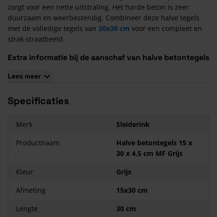
zorgt voor een nette uitstraling. Het harde beton is zeer
duurzaam en weerbestendig. Combineer deze halve tegels
met de volledige tegels van
30x30 cm
voor een compleet en
strak straatbeeld.
Extra informatie bij de aanschaf van halve betontegels
15x30x4,5 met facet
Lees meer
We leveren uitsluitend nieuwe, eerste keus betontegels.
Betontegels in de maat 15x30x4,5 met facet worden geleverd
Specificaties
in pakken à 4,68 m² per pak (104 stuks).
Aandachtspunten
Merk
Sleiderink
De kleur van betonproducten zal na verloop van tijd in meer
Productnaam
Halve betontegels 15 x
of mindere mate wat valer worden. Hierdoor zullen eventuele
30 x 4,5 cm MF Grijs
kleurnuances wat naar elkaar toe trekken.
Betonproducten zijn gevoelig voor
kalkuitbloei
. Lees in ons
Kleur
Grijs
blog meer over kalkuitbloei.
Afmeting
15x30 cm
Fabrikanten van (sier-)bestrating houden altijd rekening met
een zekere maattolerantie. Dit betekent dat een gekochte
Lengte
30 cm
steen enkele millimeters dikker, dunner, groter of kleiner kan