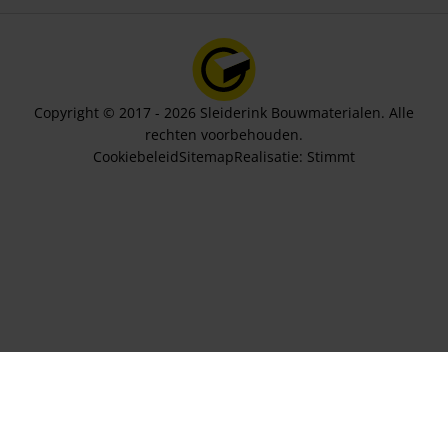
Copyright © 2017 - 2026 Sleiderink Bouwmaterialen. Alle
rechten voorbehouden.
Cookiebeleid
Sitemap
Realisatie:
Stimmt
Aantal pakken
159,12
In winkelwagen