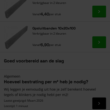
Verkrijgbaar in 2 kleuren
Ga naa
4,40
Vanaf
per stuk
Opsluitbanden 10x20x100
Verkrijgbaar in 2 kleuren
Ga naa
6,90
Vanaf
per stuk
Goed voorbereid aan de slag
Algemeen
Hoeveel bestrating per m² heb je nodig?
Wij leggen je eenvoudig uit hoe je zelf berekent hoeveel
tegels of klinkers je nodig hebt per m2!
Laatst gewijzigd: Maart 2026
Lees 
Leestijd: 1 minuut