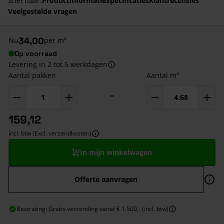
Snel naar:
Productinformatie
Specificaties
Klantrecensies
Veelgestelde vragen
34,00
Nu
per m²
Op voorraad
Levering in 2 tot 5 werkdagen
Aantal pakken
Aantal m²
=
159,12
incl. btw (Excl. verzendkosten)
In mijn winkelwagen
Offerte aanvragen
Bestrating: Gratis verzending vanaf € 1.500,- (incl. btw)