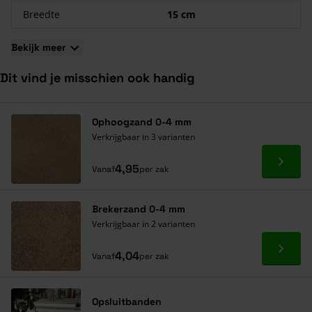
uitvallen.
Breedte
15 cm
Bekijk meer
Dit vind je misschien ook handig
Navigeren door de elementen van de carrousel is mogelijk met de ta
Druk om carrousel over te slaan
Druk op om naar carrouselnavigatie te gaan
Ophoogzand 0-4 mm
Verkrijgbaar in 3 varianten
Ga naa
4,95
Vanaf
per zak
Brekerzand 0-4 mm
Verkrijgbaar in 2 varianten
Ga naa
4,04
Vanaf
per zak
Opsluitbanden