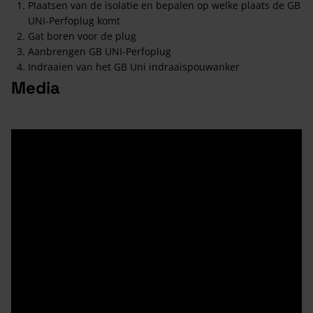
Plaatsen van de isolatie en bepalen op welke plaats de GB
UNI-Perfoplug komt
Gat boren voor de plug
Aanbrengen GB UNI-Perfoplug
Indraaien van het GB Uni indraaispouwanker
Media