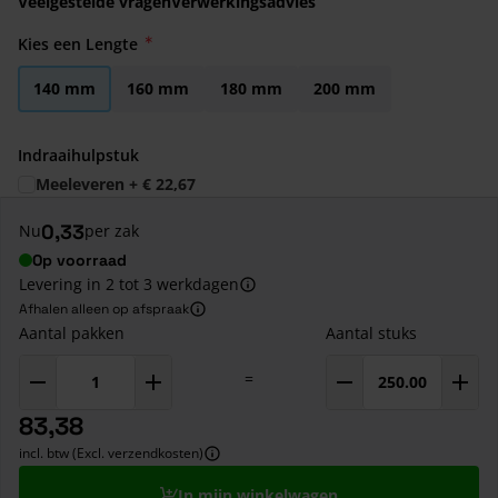
Veelgestelde vragen
Verwerkingsadvies
Kies een Lengte
140 mm
160 mm
180 mm
200 mm
Indraaihulpstuk
Meeleveren
+
€ 22,67
0,33
Nu
per zak
Op voorraad
Levering in 2 tot 3 werkdagen
Afhalen alleen op afspraak
Aantal pakken
Aantal stuks
=
83,38
incl. btw (Excl. verzendkosten)
In mijn winkelwagen