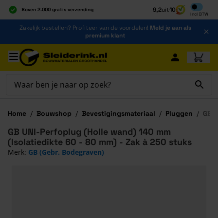
Inclusief b
9,2
uit
10
Boven 2.000 gratis verzending
Incl
BTW
Al 40 jaar dé specialist
Ga naar de inhoud
Zakelijk bestellen? Profiteer van de voordelen!
Meld je aan als
Alles onder één dak
premium klant
Ga naar hoofdinhoud
Home
/
Bouwshop
/
Bevestigingsmateriaal
/
Pluggen
/
GB U
GB UNI-Perfoplug (Holle wand) 140 mm
(Isolatiedikte 60 - 80 mm) - Zak à 250 stuks
Merk:
GB (Gebr. Bodegraven)