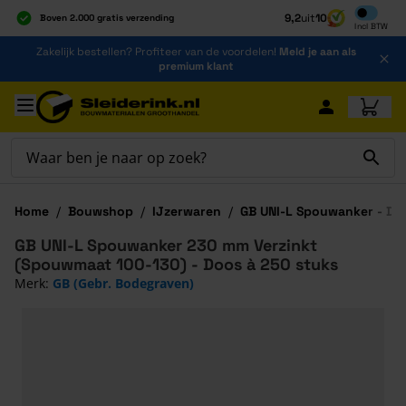
Inclusief b
9,2
uit
10
Boven 2.000 gratis verzending
Incl
BTW
Al 40 jaar dé specialist
Ga naar de inhoud
Zakelijk bestellen? Profiteer van de voordelen!
Meld je aan als
Alles onder één dak
premium klant
Ga naar hoofdinhoud
Home
/
Bouwshop
/
IJzerwaren
/
GB UNI-L Spouwanker - Doo
GB UNI-L Spouwanker 230 mm Verzinkt
(Spouwmaat 100-130) - Doos à 250 stuks
Merk:
GB (Gebr. Bodegraven)