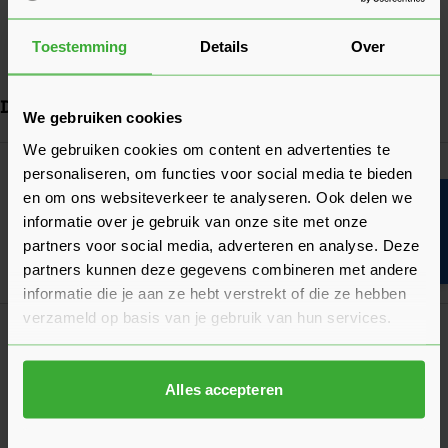
Verbruik
4 stuks per m²
Toestemming
Details
Over
Bekijk meer
Dit vind je misschien ook handig
We gebruiken cookies
We gebruiken cookies om content en advertenties te
Navigeren door de elementen van de carrousel is mogelijk met de ta
Druk om carrousel over te slaan
Druk op om naar carrouselnavigatie te gaan
GB Kunststof Isolatie Clip 3,6-4,5 mm
personaliseren, om functies voor social media te bieden
oranje/rood - Zak à 200 stuks
en om ons websiteverkeer te analyseren. Ook delen we
Bouwvakinfo
21,12
Nu
per zak
informatie over je gebruik van onze site met onze
partners voor social media, adverteren en analyse. Deze
partners kunnen deze gegevens combineren met andere
In mij
informatie die je aan ze hebt verstrekt of die ze hebben
verzameld op basis van je gebruik van hun services.
GB UNI-Flexplug Inclusief slagspouwanker
(Massieve Wand)
Verkrijgbaar in 23 varianten
Alles accepteren
Ga naa
0,50
Vanaf
per set