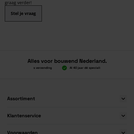
graag verder!
Stel je vraag
Alles voor bouwend Nederland.
Boven 2.000 gratis verzending
Al 40 jaar dé specialist
Alles ond
Boven 2.000 gratis verzending
Al 40 jaar dé specialist
Alles ond
Assortiment
Klantenservice
Voorwaarden