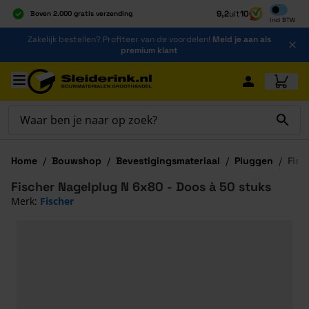
Inclusief b
9,2
uit
10
Boven 2.000 gratis verzending
Incl
BTW
Al 40 jaar dé specialist
Ga naar de inhoud
Zakelijk bestellen? Profiteer van de voordelen!
Meld je aan als
Alles onder één dak
premium klant
Ga naar hoofdinhoud
Home
/
Bouwshop
/
Bevestigingsmateriaal
/
Pluggen
/
Fisc
Fischer Nagelplug N 6x80 - Doos à 50 stuks
Merk:
Fischer