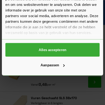
en om ons websiteverkeer te analyseren. Ook delen we
Verkrijgbaar in 10 lengtes
Bouwvakinfo
informatie over je gebruik van onze site met onze
Ga naa
0,69
partners voor social media, adverteren en analyse. Deze
Nu
per m¹
partners kunnen deze gegevens combineren met andere
informatie die je aan ze hebt verstrekt of die ze hebben
Meest gekocht!
Bouwvakdeals ☀️
verzameld op basis van je gebruik van hun services.
Vuren Geschaafd SLS 38x89
Verkrijgbaar in 8 lengtes
Ga naa
2,22
Alles accepteren
Vanaf
per m¹
Klantenfavoriet
Bouwvakdeals ☀️
Aanpassen
Vuren Geschaafd SLS 38x140
Verkrijgbaar in 7 lengtes
Ga naa
3,48
Vanaf
per m¹
Vuren Geschaafd SLS 38x170
Verkrijgbaar in 6 lengtes