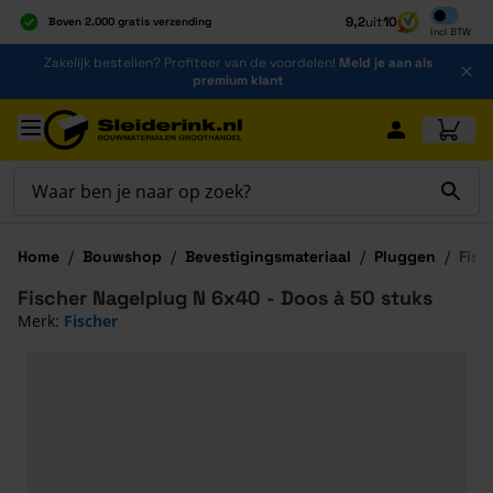
Inclusief b
9,2
uit
10
Boven 2.000 gratis verzending
Incl
BTW
Al 40 jaar dé specialist
Ga naar de inhoud
Zakelijk bestellen? Profiteer van de voordelen!
Meld je aan als
Alles onder één dak
premium klant
Ga naar hoofdinhoud
Home
/
Bouwshop
/
Bevestigingsmateriaal
/
Pluggen
/
Fisc
Fischer Nagelplug N 6x40 - Doos à 50 stuks
Merk:
Fischer