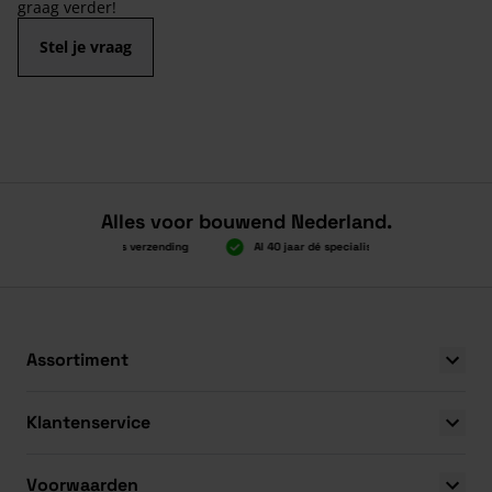
graag verder!
Stel je vraag
Alles voor bouwend Nederland.
Boven 2.000 gratis verzending
Al 40 jaar dé specialist
Alles onde
Boven 2.000 gratis verzending
Al 40 jaar dé specialist
Alles onde
Assortiment
Klantenservice
Voorwaarden