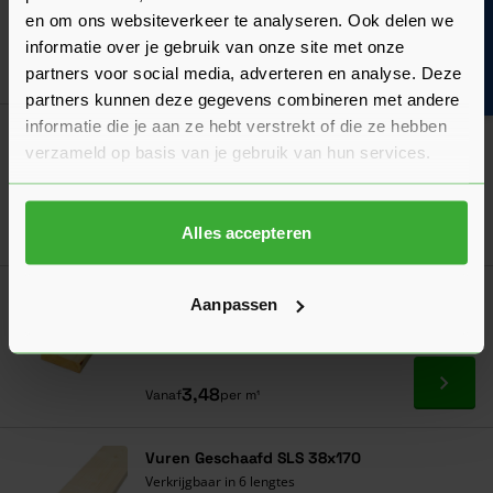
en om ons websiteverkeer te analyseren. Ook delen we
Verkrijgbaar in 10 lengtes
Bouwvakinfo
informatie over je gebruik van onze site met onze
Ga naa
0,69
Nu
per m¹
partners voor social media, adverteren en analyse. Deze
partners kunnen deze gegevens combineren met andere
informatie die je aan ze hebt verstrekt of die ze hebben
Meest gekocht!
Bouwvakdeals ☀️
verzameld op basis van je gebruik van hun services.
Vuren Geschaafd SLS 38x89
Verkrijgbaar in 8 lengtes
Ga naa
2,22
Alles accepteren
Vanaf
per m¹
Klantenfavoriet
Bouwvakdeals ☀️
Aanpassen
Vuren Geschaafd SLS 38x140
Verkrijgbaar in 7 lengtes
Ga naa
3,48
Vanaf
per m¹
Vuren Geschaafd SLS 38x170
Verkrijgbaar in 6 lengtes