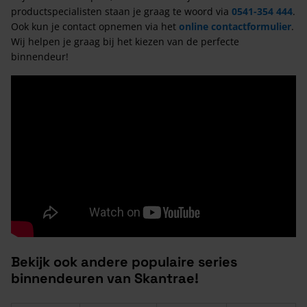
productspecialisten staan je graag te woord via
0541-354 444
.
Ook kun je contact opnemen via het
online contactformulier
.
Wij helpen je graag bij het kiezen van de perfecte
binnendeur!
Bekijk ook andere populaire series
binnendeuren van Skantrae!