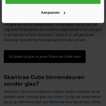
voldoende licht? Kies dan voor satinato glas. Voorbeelden van
Skantrae Cube binnendeuren met glas uit ons aanbod zijn
Aanpassen
SKS 3253
en
SKS 3254
.
Het glas wordt los meegeleverd. Dit betekent dat je het zelf
nog dient te plaatsen. Een andere mogelijkheid is om het glas
in de fabriek te laten monteren. Houd er in dat geval wel
rekening mee dat het herroepingsrecht dan vervalt.
Zo plaats je glas in jouw Skantrae Cube deur
Skantrae Cube binnendeuren
zonder glas?
Skantrae Cube binnendeuren hebben houten panelen op de
plekken waar normaal glas zou zitten. Ze zijn de ideale keuze
als je op zoek bent naar een
Skantrae deur
die privacy biedt.