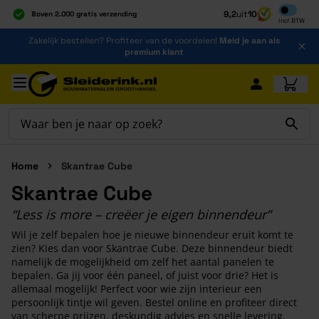
Inclusief b
9,2
uit
10
Boven 2.000 gratis verzending
Incl
BTW
Al 40 jaar dé specialist
Ga naar de inhoud
Zakelijk bestellen? Profiteer van de voordelen!
Meld je aan als
Alles onder één dak
premium klant
Ga naar hoofdinhoud
Home
Skantrae Cube
Skantrae Cube
“Less is more – creëer je eigen binnendeur”
Wil je zelf bepalen hoe je nieuwe binnendeur eruit komt te
zien? Kies dan voor Skantrae Cube. Deze binnendeur biedt
namelijk de mogelijkheid om zelf het aantal panelen te
bepalen. Ga jij voor één paneel, of juist voor drie? Het is
allemaal mogelijk! Perfect voor wie zijn interieur een
persoonlijk tintje wil geven. Bestel online en profiteer direct
van scherpe prijzen, deskundig advies en snelle levering.