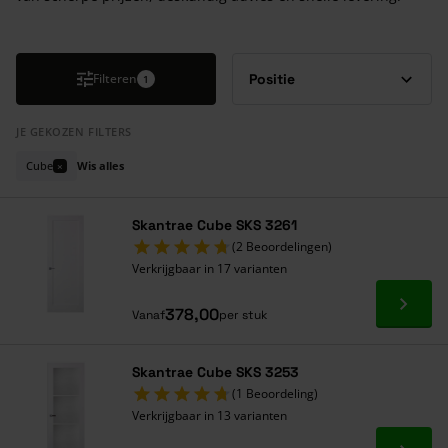
Druk om carrousel over te slaan
Filteren
1
JE GEKOZEN FILTERS
Cube
Wis alles
×
Skantrae Cube SKS 3261
(2 Beoordelingen)
Verkrijgbaar in 17 varianten
Ga naa
378,00
Vanaf
per stuk
Skantrae Cube SKS 3253
(1 Beoordeling)
Verkrijgbaar in 13 varianten