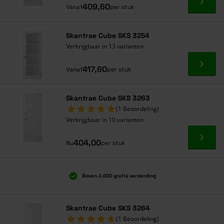
Ga naa
409,60
Vanaf
per stuk
Skantrae Cube SKS 3254
Verkrijgbaar in 13 varianten
Ga naa
417,60
Vanaf
per stuk
Skantrae Cube SKS 3263
(1 Beoordeling)
Verkrijgbaar in 10 varianten
Ga naa
404,00
Nu
per stuk
Boven 2.000 gratis verzending
Al 40 jaar dé specialist
Alles onder één dak
Skantrae Cube SKS 3264
(1 Beoordeling)