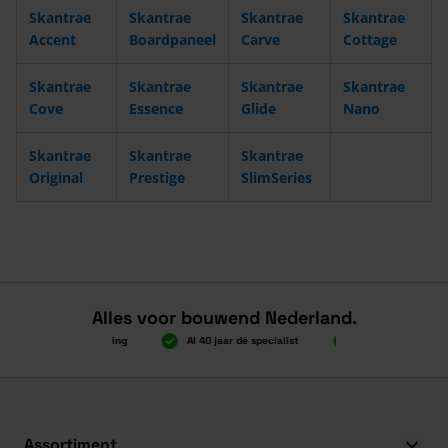
Skantrae
Skantrae
Skantrae
Skantrae
Accent
Boardpaneel
Carve
Cottage
Skantrae
Skantrae
Skantrae
Skantrae
Cove
Essence
Glide
Nano
Skantrae
Skantrae
Skantrae
Original
Prestige
SlimSeries
Alles voor bouwend Nederland.
2.000 gratis verzending
Al 40 jaar dé specialist
Alles onder één dak
2.000 gratis verzending
Al 40 jaar dé specialist
Alles onder één dak
Assortiment