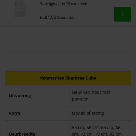
Verkrijgbaar in 10 varianten
Ga naa
417,60
Nu
per stuk
Kenmerken Skantrae Cube
Deur van hout met
Uitvoering
panelen
Vorm
Opdek of stomp
53 cm, 58 cm, 63 cm, 68
Deurbreedte
cm, 73 cm, 78 cm, 83 cm,