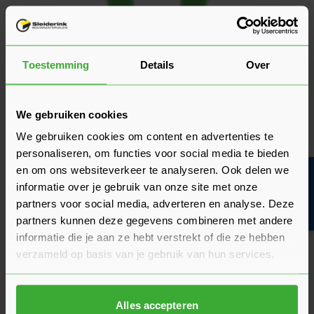
Toestemming
Details
Over
We gebruiken cookies
Is de Skantrae Cube niet de juiste match voor jouw interieur?
We gebruiken cookies om content en advertenties te
Bekijk dan onze geselecteerde top 5 binnendeuren.
personaliseren, om functies voor social media te bieden
en om ons websiteverkeer te analyseren. Ook delen we
Bouwvakinfo
informatie over je gebruik van onze site met onze
Lees: top 5 Skantrae binnendeuren
partners voor social media, adverteren en analyse. Deze
partners kunnen deze gegevens combineren met andere
Skantrae Cube binnendeuren met
informatie die je aan ze hebt verstrekt of die ze hebben
verzameld op basis van je gebruik van hun services.
glas?
Voor meer lichtinval in je woning kies je voor een Skantrae
Cube binnendeur met glas. Je kunt kiezen tussen blank glas
Alles accepteren
en satinato glas. Wil je iets meer privacy, maar toch