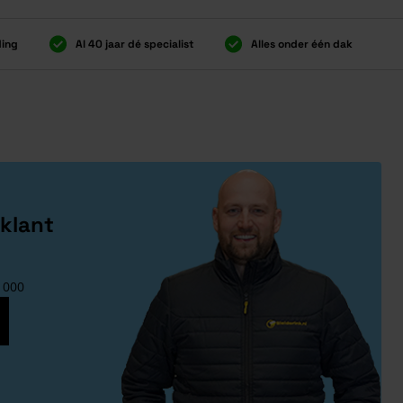
ding
Al 40 jaar dé specialist
Alles onder één dak
ding
Al 40 jaar dé specialist
Alles onder één dak
klant
1000