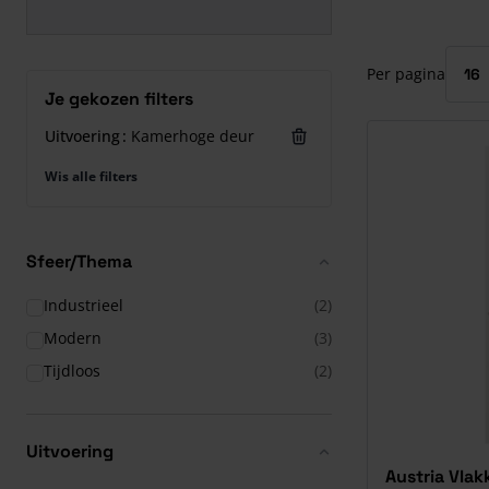
Druk om carrous
Per pagina
Je gekozen filters
Uitvoering
Kamerhoge deur
Wis alle filters
Sfeer/Thema
Industrieel
(2)
Modern
(3)
Tijdloos
(2)
Uitvoering
Austria Vla