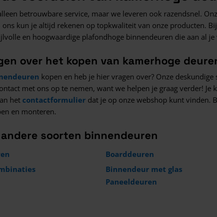
alleen betrouwbare service, maar we leveren ook razendsnel. Onz
j ons kun je altijd rekenen op topkwaliteit van onze producten. B
tijlvolle en hoogwaardige plafondhoge binnendeuren die aan al j
agen over het kopen van kamerhoge deure
nendeuren
kopen en heb je hier vragen over? Onze deskundige spe
contact met ons op te nemen, want we helpen je graag verder! Je
an het
contactformulier
dat je op onze webshop kunt vinden. Bi
pen en monteren.
k andere soorten binnendeuren
ren
Boarddeuren
ombinaties
Binnendeur met glas
Paneeldeuren