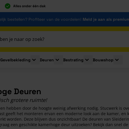
Alles onder één dak
lijk bestellen? Profiteer van de voordelen!
Meld je aan als premiu
Gevelbekleding
Deuren
Bestrating
Bouwshop
for Plaatmaterialen
le submenu for Isolatie
Toggle submenu for Gevelbekleding
Toggle submenu for Deuren
Toggle submenu for Be
Toggle 
ge Deuren
sch grotere ruimte!
n hebben door de hoogte weinig afwerking nodig. Stucwerk is over
st geeft het monteren ervan een moderne look aan de kamer, en 
erkt worden. Deze blijven dus onzichtbaar! De deuren van Sleider
 graag een geschikte kamerhoge deur uitzoeken? Bekijk dan snel de