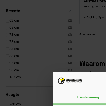
Austria Port
Verkrijgbaar in 7
Breedte
503,50
Nu
per 
63 cm
(2)
68 cm
(2)
4
artikelen
73 cm
(3)
78 cm
(3)
83 cm
(3)
88 cm
(4)
Waarom 
93 cm
(4)
98 cm
(1)
Kamerhoge deure
103 cm
(1)
uitstraling in h
opgaan in je int
ruimtes op een 
Hoogte
de tijd die nodi
Toestemming
beslissen of je 
240 cm
(2)