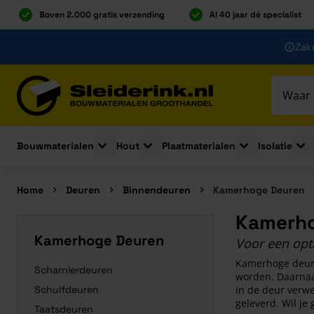
Boven 2.000 gratis verzending
Al 40 jaar dé specialist
Ga naar de inhoud
Zake
Ga naar hoofdinhoud
Bouwmaterialen
Hout
Plaatmaterialen
Isolatie
Toggle submenu for Bouwmaterialen
Toggle submenu for Hout
Toggle submenu 
Togg
Home
Deuren
Binnendeuren
Kamerhoge Deuren
Kamerho
Kamerhoge Deuren
Voor een opti
Kamerhoge deure
Scharnierdeuren
worden. Daarnaa
Schuifdeuren
in de deur verw
geleverd. Wil je
Taatsdeuren