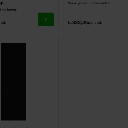
en
Verkrijgbaar in 7 varianten
2 varianten
Ga naar product
622,25
stuk
Nu
per stuk