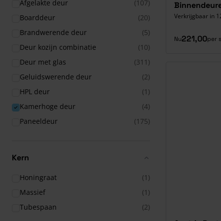
Afgelakte deur
(107)
Binnendeur
Verkrijgbaar in 1
Boarddeur
(20)
Brandwerende deur
(5)
221,00
Nu
per 
Deur kozijn combinatie
(10)
Deur met glas
(311)
Geluidswerende deur
(2)
HPL deur
(1)
Kamerhoge deur
(4)
Paneeldeur
(175)
Kern
Honingraat
(1)
Massief
(1)
Tubespaan
(2)