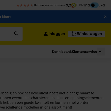
★★★★★
★★★★★
Inclusief bt
9,2
BTW:
Incl
Excl
Klanten geven ons een
m klant
Inloggen
Winkelwagen
Kennisbank
Klantenservice
strating
submenu for Bouwshop
Toggle 
bodig en ook het bovenlicht hoeft niet dicht gemaakt te
kunnen eventuele scharnieren en sluit- en openingselementen
ink hebben een goede kwaliteit en kunnen snel worden
 verschillende modellen in ons assortiment!