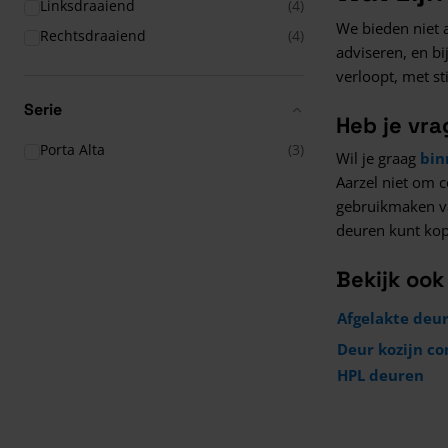
Linksdraaiend
(4)
We bieden niet 
Rechtsdraaiend
(4)
adviseren, en bi
verloopt, met s
Serie
Heb je vr
Porta Alta
(3)
Wil je graag
bin
Aarzel niet om 
gebruikmaken v
deuren kunt ko
Bekijk oo
Afgelakte deu
Deur kozijn c
HPL deuren