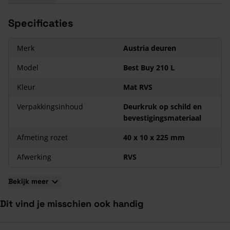
De dikte van het schild is 10 mm
Specificaties
Merk
Austria deuren
Model
Best Buy 210 L
Kleur
Mat RVS
Verpakkingsinhoud
Deurkruk op schild en
bevestigingsmateriaal
Afmeting rozet
40 x 10 x 225 mm
Afwerking
RVS
Bekijk meer
Dit vind je misschien ook handig
Navigeren door de elementen van de carrousel is mogelijk met de ta
Druk om carrousel over te slaan
Druk op om naar carrouselnavigatie te gaan