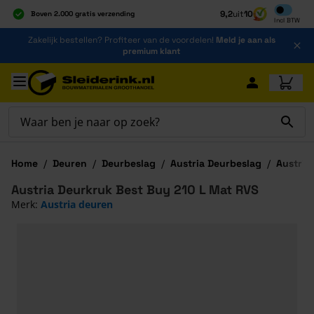
Inclusief b
9,2
uit
10
Boven 2.000 gratis verzending
Incl
BTW
Al 40 jaar dé specialist
Ga naar de inhoud
Zakelijk bestellen? Profiteer van de voordelen!
Meld je aan als
Alles onder één dak
premium klant
Ga naar hoofdinhoud
Home
/
Deuren
/
Deurbeslag
/
Austria Deurbeslag
/
Austria
Austria Deurkruk Best Buy 210 L Mat RVS
Merk:
Austria deuren