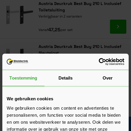
Austria Deurkruk Best Buy 210 L Inclusief
Toiletsluiting
Verkrijgbaar in 2 varianten
Ga naa
47,25
Vanaf
per set
Austria Deurkruk Best Buy 210 L Inclusief
Sleutelgat
Verkrijgbaar in 2 varianten
Ga naa
43,20
Vanaf
per set
Toestemming
Details
Over
Austria Deurkruk Best Buy 204 L
Verkrijgbaar in 2 varianten
We gebruiken cookies
We gebruiken cookies om content en advertenties te
Ga naa
33,30
Vanaf
per set
personaliseren, om functies voor social media te bieden
en om ons websiteverkeer te analyseren. Ook delen we
Austria Deurkruk Best Buy 204 L Inclusief
informatie over je gebruik van onze site met onze