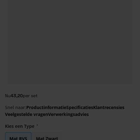
Nu
43,20
per set
Snel naar:
Productinformatie
Specificaties
Klantrecensies
Veelgestelde vragen
Verwerkingsadvies
Kies een Type
Mat RVS
Mat Zwart