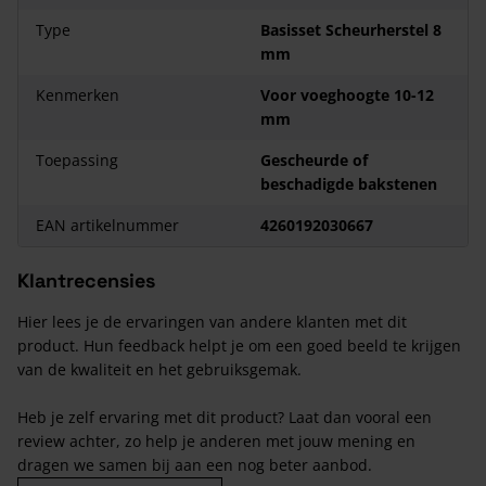
component
Type
Basisset Scheurherstel 8
Mortelpistool
1 stuk
mm
Spuitmond smal
2 stuks
Kenmerken
Voor voeghoogte 10-12
Spuitmond breed
2 stuks
mm
Mortelmixer
1 stuk
Toepassing
Gescheurde of
Koker voor mortelmixer
2 stuks
beschadigde bakstenen
Voegspijker
1 stuk
EAN artikelnummer
4260192030667
Klantrecensies
Hier lees je de ervaringen van andere klanten met dit
product. Hun feedback helpt je om een goed beeld te krijgen
van de kwaliteit en het gebruiksgemak.
Heb je zelf ervaring met dit product? Laat dan vooral een
review achter, zo help je anderen met jouw mening en
dragen we samen bij aan een nog beter aanbod.