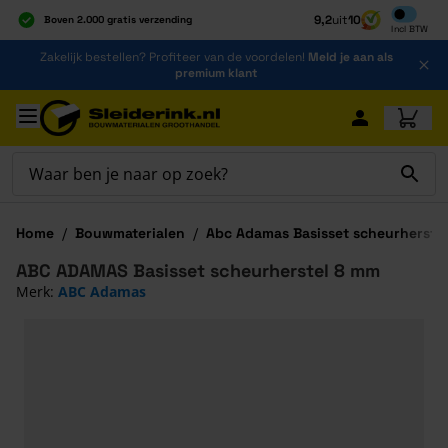
Inclusief b
9,2
uit
10
Boven 2.000 gratis verzending
Incl
BTW
Al 40 jaar dé specialist
Ga naar de inhoud
Zakelijk bestellen? Profiteer van de voordelen!
Meld je aan als
Alles onder één dak
premium klant
Ga naar hoofdinhoud
Home
/
Bouwmaterialen
/
Abc Adamas Basisset scheurherste
ABC ADAMAS Basisset scheurherstel 8 mm
Merk:
ABC Adamas