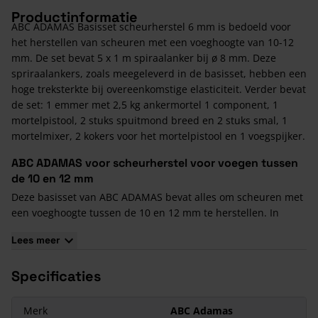
Productinformatie
ABC ADAMAS Basisset scheurherstel 6 mm is bedoeld voor
het herstellen van scheuren met een voeghoogte van 10-12
mm. De set bevat 5 x 1 m spiraalanker bij ø 8 mm. Deze
spriraalankers, zoals meegeleverd in de basisset, hebben een
hoge treksterkte bij overeenkomstige elasticiteit. Verder bevat
de set: 1 emmer met 2,5 kg ankermortel 1 component, 1
mortelpistool, 2 stuks spuitmond breed en 2 stuks smal, 1
mortelmixer, 2 kokers voor het mortelpistool en 1 voegspijker.
ABC ADAMAS voor scheurherstel voor voegen tussen
de 10 en 12 mm
Deze basisset van ABC ADAMAS bevat alles om scheuren met
een voeghoogte tussen de 10 en 12 mm te herstellen. In
onderstaande tabel vind je de inhoud.
Lees meer
Inhoud:
Spiraalanker, roestvast
diameter 8 mm, 5 stuks à 1
Specificaties
AISI 304
meter
1 emmer met 2,5 kilo, 1
Merk
ABC Adamas
Ankermortel