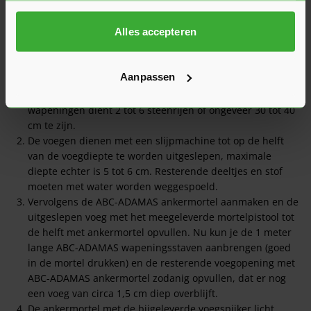
Alles accepteren
Hoe verwerk ik ABC ADAMAS Basisset
scheurherstel 8 mm
Aanpassen
De verticale afstand tussen de horizontaal aan te brengen
wapeningen dient 2 tot 6 steenrijen of ongeveer 30 tot 40
cm te zijn.
De voegen dienen met een slijpmachine tot op de helft
van de voegdiepte te worden uitgeslepen, maximale
diepte echter is 5 tot 6 cm. Resterende deeltjes en stof
moeten met water worden weggespoeld.
Vervolgens de ABC-ADAMAS ankermortel aanmaken en de
uitgeslepen voeg met het meegeleverde mortelpistool tot
de helft met ankermortel opvullen. Nu kun je de 1 meter
lange ABC-ADAMAS wapeningsstaven aanbrengen (goed
in de mortel drukken) en de resterende voegopening met
ABC-ADAMAS ankermortel zodanig opvullen, dat er nog
een voeg van circa 1,5 cm diep overblijft.
De ankermortel met de bijgeleverde voegspijker licht