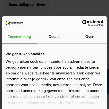
Beoordeling schrijven
Veelgestelde vragen
Hier vind je antwoorden op de meest gestelde vragen over dit
product. We hebben de belangrijkste onderwerpen alvast
voor je op een rij gezet zodat je snel verder kunt.
Kun je het antwoord op jouw vraag niet vinden? Neem dan
Toestemming
Details
Over
gerust contact op met een van onze experts we helpen je
graag verder!
We gebruiken cookies
Stel je vraag
We gebruiken cookies om content en advertenties te
personaliseren, om functies voor social media te bieden
en om ons websiteverkeer te analyseren. Ook delen we
Bouwvakinfo
Heeft het zin om een offerte aan te vragen?
informatie over je gebruik van onze site met onze
partners voor social media, adverteren en analyse. Deze
partners kunnen deze gegevens combineren met andere
Wat is de actuele levertijd?
informatie die je aan ze hebt verstrekt of die ze hebben
verzameld op basis van je gebruik van hun services.
Verwerkingsadvies