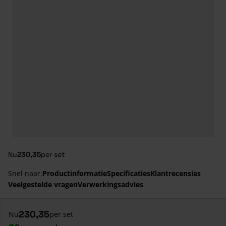
Nu
230,35
per set
Snel naar:
Productinformatie
Specificaties
Klantrecensies
Veelgestelde vragen
Verwerkingsadvies
230,35
Nu
per set