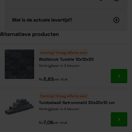
Wat is de actuele levertijd?
Alternatieve producten
Navigeren door de elementen van de carrousel is mogelijk met de ta
Druk om carrousel over te slaan
Druk op om naar carrouselnavigatie te gaan
Korting? Vraag offerte aan!
Wallblock Tumble 12x12x30
Verkrijgbaar in 3 kleuren
Ga naa
3,83
Nu
per stuk
Korting? Vraag offerte aan!
Tumbelwall Getrommeld 30x20x10 cm
Verkrijgbaar in 4 kleuren
Ga naa
7,08
Nu
per stuk