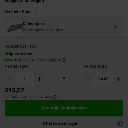
Veelgestelde vragen
Kies een Kleur
Kilimanjaro
Klik om opties te bekijken
8,90
Nu
per stuk
Op voorraad
Levering in 5 tot 7 werkdagen
Aantal lagen
Aantal stuks
=
213,57
incl. btw (Excl. verzendkosten)
In mijn winkelwagen
Offerte aanvragen