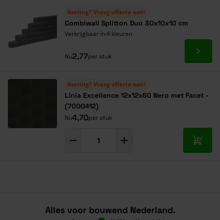
Korting? Vraag offerte aan!
Combiwall Splitton Duo 30x10x10 cm
Verkrijgbaar in 4 kleuren
Ga naa
2,77
Nu
per stuk
Korting? Vraag offerte aan!
Linia Excellence 12x12x60 Nero met Facet -
(7000412)
4,70
Nu
per stuk
In mij
Alles voor bouwend Nederland.