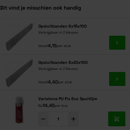
Dit vind je misschien ook handig
Navigeren door de elementen van de carrousel is mogelijk met de ta
Druk om carrousel over te slaan
Druk op om naar carrouselnavigatie te gaan
Opsluitbanden 6x15x100
Verkrijgbaar in 2 kleuren
Ga naa
4,15
Vanaf
per stuk
Opsluitbanden 6x20x100
Verkrijgbaar in 2 kleuren
Ga naa
4,40
Vanaf
per stuk
Varistone PU Fix Eco Spuitlijm
14,45
Nu
per bus
In mij