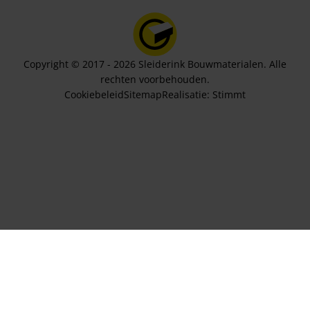
Copyright © 2017 - 2026 Sleiderink Bouwmaterialen. Alle
rechten voorbehouden.
Cookiebeleid
Sitemap
Realisatie:
Stimmt
Aantal lagen
213,57
In winkelwagen