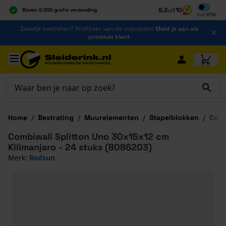
Inclusief b
9,2
uit
10
Boven 2.000 gratis verzending
Incl
BTW
Al 40 jaar dé specialist
Ga naar de inhoud
Zakelijk bestellen? Profiteer van de voordelen!
Meld je aan als
Alles onder één dak
premium klant
Ga naar hoofdinhoud
Home
/
Bestrating
/
Muurelementen
/
Stapelblokken
/
Comb
Combiwall Splitton Uno 30x15x12 cm
Kilimanjaro - 24 stuks (8086203)
Merk:
Redsun