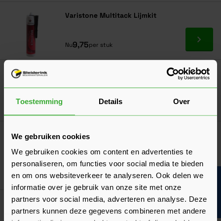
Varistone Multitack Lijmkit
Ga naa
9,75
Nu
per stuk
Griffon Polymax Fix & Seal Express
Verkrijgbaar in 4 kleuren
Toestemming
Details
Over
Ga naa
13,92
Nu
per stuk
Griffon Kokerpistool (art. 0698400410)
We gebruiken cookies
28,70
Nu
per stuk
We gebruiken cookies om content en advertenties te
personaliseren, om functies voor social media te bieden
In mij
en om ons websiteverkeer te analyseren. Ook delen we
Bouwvakinfo
informatie over je gebruik van onze site met onze
partners voor social media, adverteren en analyse. Deze
Meest gekocht!
partners kunnen deze gegevens combineren met andere
Dyckerhoff Comfort Portland Cement