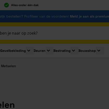
Alles onder één dak
lijk bestellen? Profiteer van de voordelen!
Meld je aan als premiu
Gevelbekleding
Deuren
Bestrating
Bouwshop
for Plaatmaterialen
le submenu for Isolatie
Toggle submenu for Gevelbekleding
Toggle submenu for Deuren
Toggle submenu for Be
Toggle 
 Metselen
elen