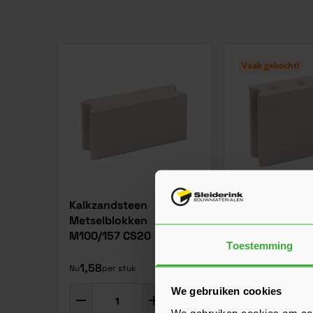
Vaak gekocht!
Kalkzandsteen
Kalkzandstee
Metselblokken
Metselblokke
M100/157 CS20
M102/240 CS1
Toestemming
(
1,58
1,60
Nu
per stuk
Vanaf
per stu
We gebruiken cookies
In mijn winkelwagen
We gebruiken cookies om cont