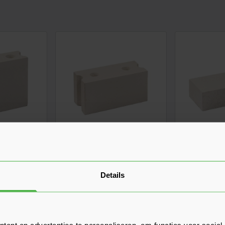
n B30
Kalkzandsteen
Kalkzands
n
Metselblokken
Metselste
2
M150/157 CS20
Waalforma
Details
1 Beoordeling)
2,25
0,43
k
Nu
per stuk
Vanaf
pe
In mijn winkelwagen
In mijn winkelwagen
ent en advertenties te personaliseren, om functies voor social