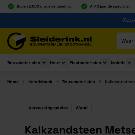
Boven 2.000 gratis verzending
Al 40 jaar dé specialist
Ga naar de inhoud
Zake
Ga naar hoofdinhoud
Bouwmaterialen
Hout
Plaatmaterialen
Isolatie
Toggle submenu for Bouwmaterialen
Toggle submenu for Hout
Toggle submenu 
Togg
Home
Kennisbank
Bouwmaterialen
Kalkzandsteen
Verwerkingsadvies
Wand
Kalkzandsteen Mets