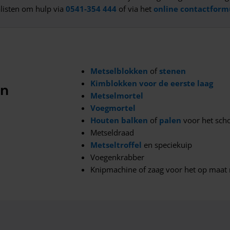
listen om hulp via
0541-354 444
of via het
online contactform
Metselblokken
of
stenen
Kimblokken voor de eerste laag
en
Metselmortel
Voegmortel
Houten balken
of
palen
voor het sch
Metseldraad
Metseltroffel
en speciekuip
Voegenkrabber
Knipmachine of zaag voor het op maat