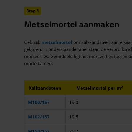
Stap 1
Metselmortel aanmaken
Gebruik
metselmortel
om kalkzandsteen aan elkaar 
gekozen. In onderstaande tabel staan de verbruiksri
morsverlies. Gemiddeld ligt het morsverlies tussen d
mortelkamers.
Kalkzandsteen
Metselmortel per m²
M100/157
19,0
M102/157
19,5
M150/157
25,7