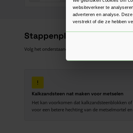
websiteverkeer te analyseren
adverteren en analyse. Deze
verstrekt of die ze hebben v
Stappenplan kalkzandstee
Volg het onderstaande stappenplan voor het maken 
Kalkzandsteen nat maken voor metselen
Het kan voorkomen dat kalkzandsteenblokken of -st
voor een betere hechting van de metselmortel en 