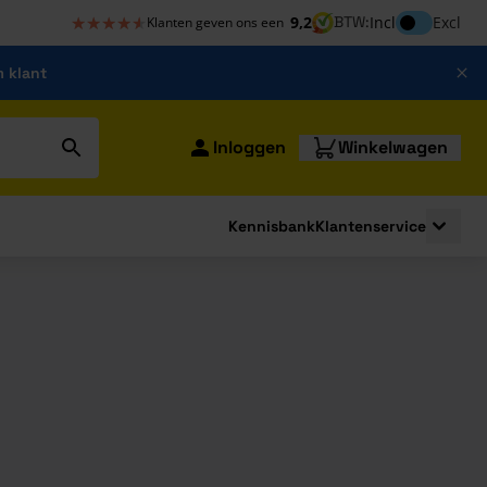
★★★★★
★★★★★
Inclusief bt
9,2
BTW:
Incl
Excl
Klanten geven ons een
m klant
Inloggen
Winkelwagen
Kennisbank
Klantenservice
strating
submenu for Bouwshop
Toggle 