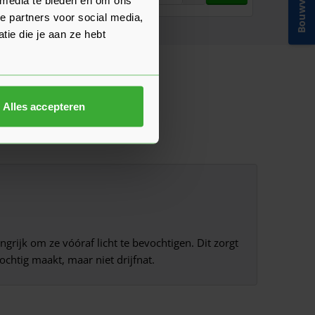
Bouwvakinfo
e partners voor social media,
ie die je aan ze hebt
Alles accepteren
rijk om ze vóóraf licht te bevochtigen. Dit zorgt
chtig maakt, maar niet drijfnat.