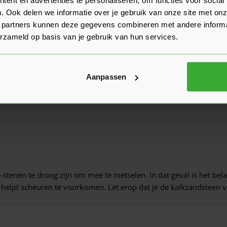
. Ook delen we informatie over je gebruik van onze site met onz
 partners kunnen deze gegevens combineren met andere informat
erzameld op basis van je gebruik van hun services.
n metselen
Aanpassen
van kalkzandsteen metselwerk.
enen te droog zijn om mee te metselen. In dat geval is het belang
helpt scheuren te voorkomen. Let erop dat je de kalkzandsteen vo