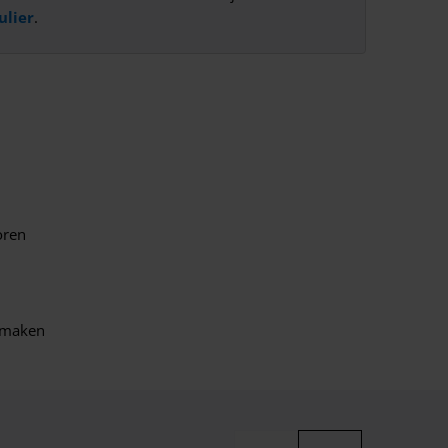
ulier
.
oren
 maken